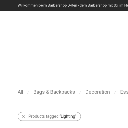
Willkommen beim Barbershop D-Ren - dem Barbershop mit Stil im He
All
Bags & Backpacks
Decoration
Ess
⁄
⁄
⁄
Products tagged
“Lighting”