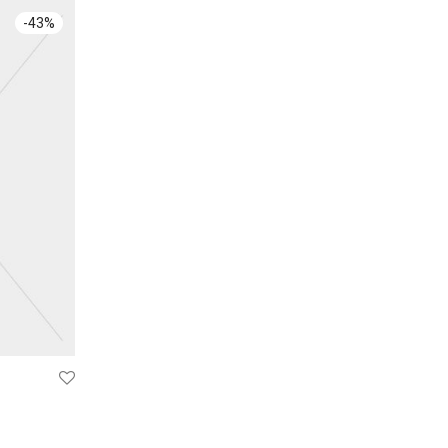
-
43
%