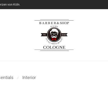
rzen von Köln.
entials
Interior
⁄